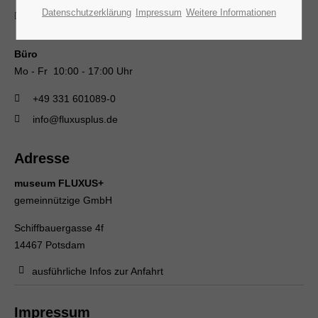
Datenschutzerklärung
Impressum
Weitere Informationen
+49 331 601089-33
Büro
Mo - Fr 10:00 - 17:00 Uhr
+49 331 601089-0
info@fluxusplus.de
Adresse
museum FLUXUS+
gemeinnützige GmbH
Schiffbauergasse 4f
14467 Potsdam
ausführliche Infos zur Anfahrt
Impressum