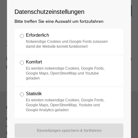
Datenschutzeinstellungen
Bitte treffen Sie eine Auswahl um fortzufahren
Erforderlich
Senden erfolgreich
Notwendige Cookies und Google Fonts zulassen
damit die Website korrekt funktioniert
Danke für ihr Interesse. Wir werden Sie so schnell wie möglich
Komfort
kontaktieren.
Es werden notwendige Cookies, Google Fonts,
Google Maps, OpenStreetMap und Youtube
geladen
Statistik
Es werden notwendige Cookies, Google Fonts,
Google Maps, OpenStreetMap, Youtube und
Öffnungszeiten
Google Analytics geladen
museum, museumsshop
& museumscafé
Mi - So 13:00 - 18:00 Uhr