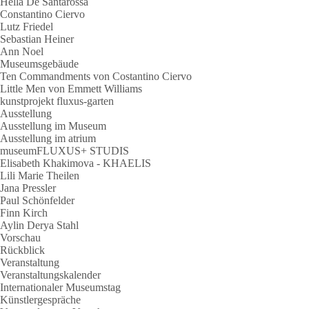
Hella De Santarossa
Constantino Ciervo
Lutz Friedel
Sebastian Heiner
Ann Noel
Museumsgebäude
Ten Commandments von Costantino Ciervo
Little Men von Emmett Williams
kunstprojekt fluxus-garten
Ausstellung
Ausstellung im Museum
Ausstellung im atrium
museumFLUXUS+ STUDIS
Elisabeth Khakimova - KHAELIS
Lili Marie Theilen
Jana Pressler
Paul Schönfelder
Finn Kirch
Aylin Derya Stahl
Vorschau
Rückblick
Veranstaltung
Veranstaltungskalender
Internationaler Museumstag
Künstlergespräche