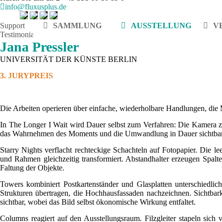
info@fluxusplus.de
Support
SAMMLUNG
AUSSTELLUNG
V
Testimonials
Jana Pressler
UNIVERSITÄT DER KÜNSTE BERLIN
3. JURYPREIS
Die Arbeiten operieren über einfache, wiederholbare Handlungen, die 
In The Longer I Wait wird Dauer selbst zum Verfahren: Die Kamera zei
das Wahrnehmen des Moments und die Umwandlung in Dauer sichtbar wi
Starry Nights verflacht rechteckige Schachteln auf Fotopapier. Die l
und Rahmen gleichzeitig transformiert. Abstandhalter erzeugen Spalt
Faltung der Objekte.
Towers kombiniert Postkartenständer und Glasplatten unterschiedliche
Strukturen übertragen, die Hochhausfassaden nachzeichnen. Sichtb
sichtbar, wobei das Bild selbst ökonomische Wirkung entfaltet.
Columns reagiert auf den Ausstellungsraum. Filzgleiter stapeln sich