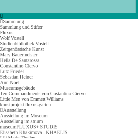
Sammlung
Sammlung und Stifter
Fluxus
Wolf Vostell
Studienbibliothek Vostell
Zeitgenössische Kunst
Mary Bauermeister
Hella De Santarossa
Constantino Ciervo
Lutz Friedel
Sebastian Heiner
Ann Noel
Museumsgebäude
Ten Commandments von Costantino Ciervo
Little Men von Emmett Williams
kunstprojekt fluxus-garten
Ausstellung
Ausstellung im Museum
Ausstellung im atrium
museumFLUXUS+ STUDIS
Elisabeth Khakimova - KHAELIS
Lili Marie Theilen