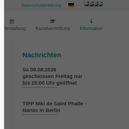
Datenschutzerklärung
eranstaltung
Kunstvermittlung
Information
Nachrichten
Sa 08.08.2026
geschlossen Freitag nur
bis 15:00 Uhr geöffnet
TIPP Niki de Saint Phalle -
Nanas in Berlin