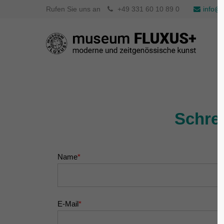
Rufen Sie uns an
+49 331 60 10 89 0
info@f
Schre
Name
*
E-Mail
*