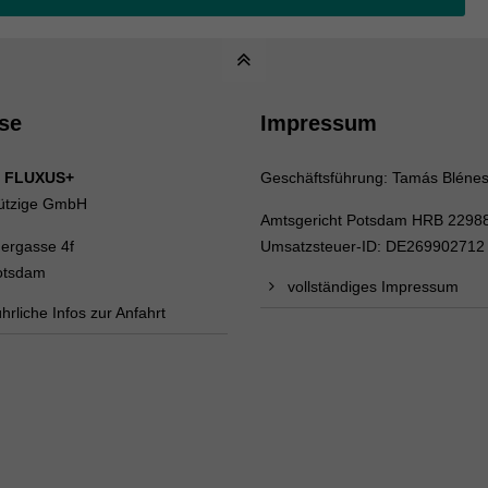
se
Impressum
 FLUXUS+
Geschäftsführung: Tamás Bléne
ützige GmbH
Amtsgericht Potsdam HRB 2298
uergasse 4f
Umsatzsteuer-ID: DE269902712
otsdam
vollständiges Impressum
hrliche Infos zur Anfahrt