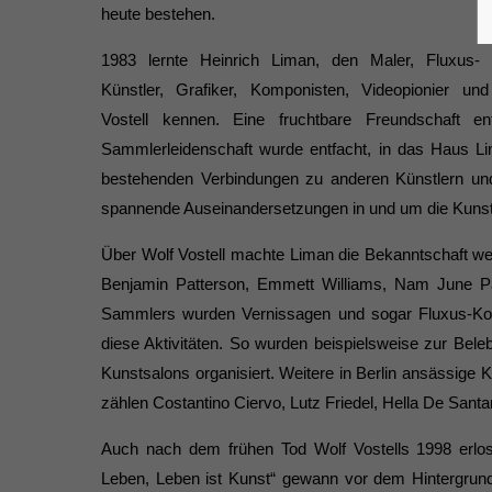
heute bestehen.
1983 lernte Heinrich Liman, den Maler, Fluxus-
Künstler, Grafiker, Komponisten, Videopionier un
Vostell kennen. Eine fruchtbare Freundschaft 
Sammlerleidenschaft wurde entfacht, in das Haus Li
bestehenden Ver­bindungen zu anderen Künstlern un
spannende Auseinandersetzungen in und um die Kunst
Über Wolf Vostell machte Liman die Bekanntschaft weit
Benjamin Patterson, Emmett Williams, Nam June Pa
Sammlers wurden Vernissagen und sogar Fluxus-Konz
diese Aktivitä­ten. So wurden beispielsweise zur Bele
Kunstsalons organisiert. Weitere in Berlin ansässige 
zählen Costantino Ciervo, Lutz Friedel, Hella De Sant
Auch nach dem frühen Tod Wolf Vostells 1998 erlosc
Leben, Leben ist Kunst“ gewann vor dem Hintergrund 