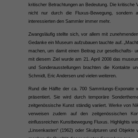
kritischer Betrach­tungen an Bedeutung. Die kritische 
nicht nur durch die Fluxus-Bewegung, sondern a
interessierten den Sammler immer mehr.
Zwangsläufig stellte sich, vor allem mit zunehmende
Gedanke ein Museum aufzubauen tauchte auf. „Macht e
machen, um damit einen Beitrag zur gesellschafts- und
mit diesem Ziel wurde am 21. April 2008 das museum
und Sonderausstellungen brachten die Kontakte u
Schmidt, Eric Andersen und vielen weiteren.
Rund die Hälfte der ca. 700 Sammlungs-Exponate
präsentiert. Sie wird durch temporäre Sonderth
zeitgenössische Kunst ständig variiert. Werke von N
verweisen zudem auf den zeitgenös­si­schen Kon
einflussreichen Kunst­bewegung Fluxus. Highlights wie
„Linsenkasten“ (1962) oder Skulpturen und Objek­t