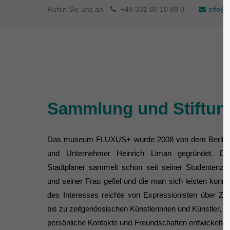
Rufen Sie uns an
+49 331 60 10 89 0
info@f
Sammlung und Stiftun
Das museum FLUXUS+ wurde 2008 von dem Berline
und Unternehmer Heinrich Liman gegründet. Der
Stadtplaner sammelt schon seit seiner Studen­tenzei
und seiner Frau gefiel und die man sich leisten konn
des Interesses reichte von Expressionisten über Zill
bis zu zeitgenössischen Künstlerinnen und Künstler, z
persönliche Kontakte und Freundschaften entwickelten,