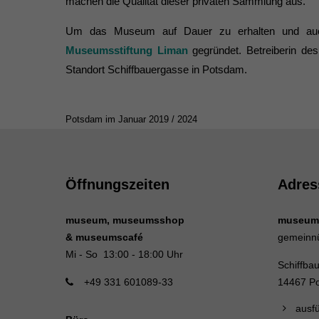
machen die Qualität dieser privaten Sammlung aus.
Um das Museum auf Dauer zu erhalten und auch i
Museumsstiftung Liman
gegründet. Betreiberin de
Standort Schiffbauergasse in Potsdam.
Potsdam im Januar 2019 / 2024
Öffnungszeiten
Adres
museum, museumsshop
museum
& museumscafé
gemeinn
Mi - So 13:00 - 18:00 Uhr
Schiffba
+49 331 601089-33
14467 P
ausfü