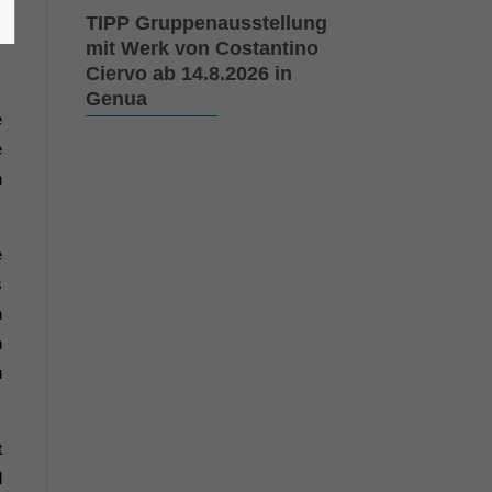
TIPP Gruppenausstellung
mit Werk von Costantino
Ciervo ab 14.8.2026 in
Genua
e
e
h
e
s
h
n
u
t
d