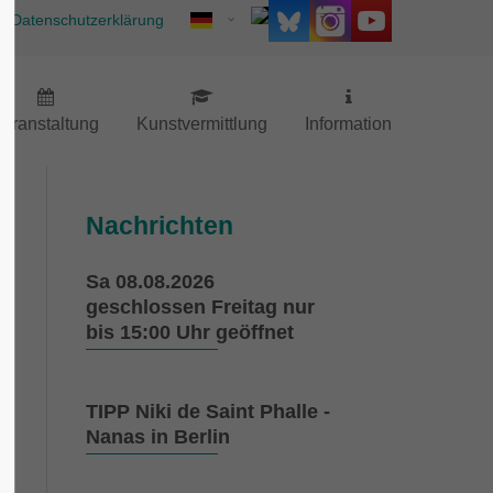
Datenschutzerklärung
eranstaltung
Kunstvermittlung
Information
Nachrichten
Sa 08.08.2026
geschlossen Freitag nur
bis 15:00 Uhr geöffnet
TIPP Niki de Saint Phalle -
Nanas in Berlin