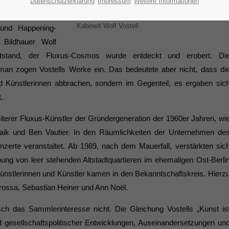
Datenschutzerklärung
Impressum
Weitere Informationen
Kabinett Wolf Vostell
 und Happening-
d Bildhauer Wolf
entstand, der Fluxus-Cosmos wurde entdeckt und erobert. Di
man zogen Vostells Werke ein. Das bedeutete aber nicht, dass di
d Künstlerinnen abbrachen, sondern im Gegenteil, es ergaben sic
.
erer Fluxus-Künstler der Gründer­ge­neration der 1960er Jahren, wi
ik und Ben Vautier. In den Räumlichkeiten der Unternehmen de
erte veranstaltet. Ab 1989, nach dem Mauerfall, verstärkten sic
bung von leer stehenden Altstadtquartieren im ehemaligen Ost-Berli
Künstlerinnen und Künstler kamen in den Bekanntschaftskreis. Hierz
arossa, Sebastian Heiner und Ann Noël.
h das Sammlerinteresse nicht. Die Glei­chung Vostells „Kunst is
gesell­schaftspolitischer Entwicklungen, Auseinandersetzungen un