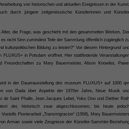
Verarbeitung von historischen und aktuellen Er­eignissen in der Kunst
uch durch jüngere zeitgenössische Künstlerinnen und Künstle
n Alter, die Frage, was geschieht mit den gesammelten Werken. De
s nicht Sinn zumindest Teile der Sammlung öffentlich zugänglich z
 kulturpolitischen Bildung zu leis­ten?“ Vor diesem Hintergrund un
 FLUXUS+ in Potsdam eröffnet. Hier stattfindende Veranstaltunge
nd Freundschaften zu Mary Bauermeister, Alison Knowles, Pawe
 wird in der Dauerausstellung des museum FLUXUS+ auf 1000 q
emen von Dada über Aspekte der 1970er Jahre, Neue Musik un
iki de Saint Phalle, Jean Jacques Lebel, Yoko Ono und Diether Rot
text der, historisch zwar abgeschlossenen, bis heute jedoc
 Vostells Pionier­arbeit „Transmigracion“ (1958), Mary Bauermeister
e von Arman sowie viele Zeugnisse der Künstler-Sammler-Beziehun