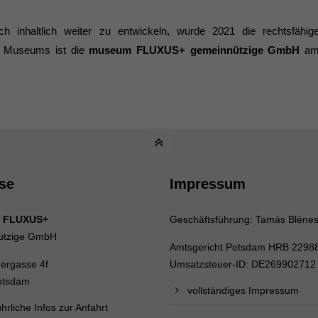
nhaltlich weiter zu entwickeln, wurde 2021 die rechtsfähig
s Museums ist die
museum FLUXUS+ gemeinnützige GmbH
a
se
Impressum
 FLUXUS+
Geschäftsführung: Tamás Bléne
ützige GmbH
Amtsgericht Potsdam HRB 2298
uergasse 4f
Umsatzsteuer-ID: DE269902712
otsdam
vollständiges Impressum
hrliche Infos zur Anfahrt