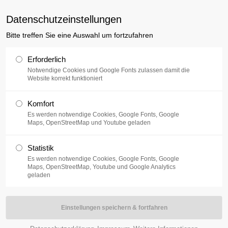
luxusplus.de
Datenschutzeinstellungen
Bitte treffen Sie eine Auswahl um fortzufahren
Sammlung
Ausstellung
V
Erforderlich
Notwendige Cookies und Google Fonts zulassen damit die
Website korrekt funktioniert
g
Komfort
Es werden notwendige Cookies, Google Fonts, Google
Maps, OpenStreetMap und Youtube geladen
r Kunstsammler
Statistik
 Architekt und
Es werden notwendige Cookies, Google Fonts, Google
t Kunst, die ihm
Maps, OpenStreetMap, Youtube und Google Analytics
geladen
te. Das Spektrum
e, naiver Malerei
u denen sich bald
 die zum Teil bis