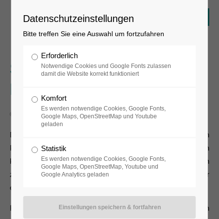
Datenschutzeinstellungen
Bitte treffen Sie eine Auswahl um fortzufahren
Erforderlich
Schule im museum
Notwendige Cookies und Google Fonts zulassen
damit die Website korrekt funktioniert
FLUXUS+
Komfort
Es werden notwendige Cookies, Google Fonts,
© museum FLUXUS+
Google Maps, OpenStreetMap und Youtube
geladen
Die Sammlung bietet die Möglichkeit, Kunst aus anderen
Perspektiven zu betrachten, gängige Vorstellungen
Statistik
Es werden notwendige Cookies, Google Fonts,
künstlerischer Praxis zu befragen und neue Ansätze kennen
Google Maps, OpenStreetMap, Youtube und
zu lernen. Die Sichtweisen der Schülerinnen und Schüler
Google Analytics geladen
einzubinden und zu erweitern ist unser Anliegen.
Fluxus ist eine internationale Kunstbewegung, die in den