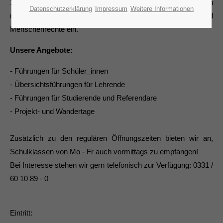
1960er Jahren entstand. Ihre Vertreter setzten sich für ein
Datenschutzerklärung
Impressum
Weitere Informationen
neues Kunstverständnis sowie für Demokratie und
Menschenrechte ein.
Unsere Angebote:
- Führungen für Schüler_innen
- Übersichtsführungen für Lehrende
- Führungen für Studierende und Referendare
- Projekt- und Wandertage
Zusätzlich zu den regulären Öffnungszeiten bieten wir an,
Schulklassen von Mo - Fr auch vormittags zu empfangen!
Bei Interesse stehen wir gern telefonisch zur Verfügung: 0331 /
60 10 89 - 0
Eintritt: