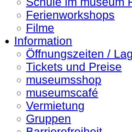
Schule im museum
Ferienworkshops
Filme
Information
Öffnungszeiten / La
Tickets und Preise
museumsshop
museumscafé
Vermietung
Gruppen
Barrierefreiheit