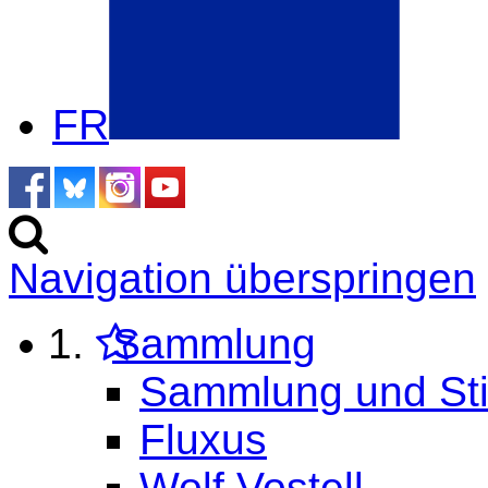
FR
Navigation überspringen
Sammlung
Sammlung und Sti
Fluxus
Wolf Vostell