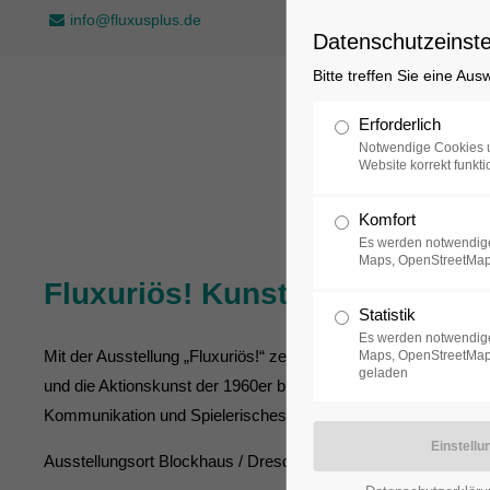
info@fluxusplus.de
Datenschutzeinste
Bitte treffen Sie eine Au
Sammlung
Erforderlich
Notwendige Cookies u
Website korrekt funkti
Komfort
Es werden notwendige
Maps, OpenStreetMap
Fluxuriös! Kunst und Anti-Kun
Statistik
Es werden notwendige
Mit der Ausstellung „Fluxuriös!“ zeigt das ADA eine der komp
Maps, OpenStreetMap,
geladen
und die Aktionskunst der 1960er bis 1990er Jahre brechen mit
Kommunikation und Spielerisches miteinander verschmelzen.
Ausstellungsort Blockhaus / Dresden , Laufzeit noch bis 08.03