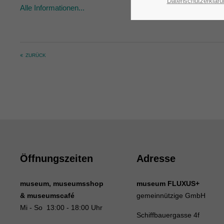
Datenschutzerkläru
Alle Informationen...
ZURÜCK
Öffnungszeiten
Adresse
museum, museumsshop
museum FLUXUS+
& museumscafé
gemeinnützige GmbH
Mi - So 13:00 - 18:00 Uhr
Schiffbauergasse 4f