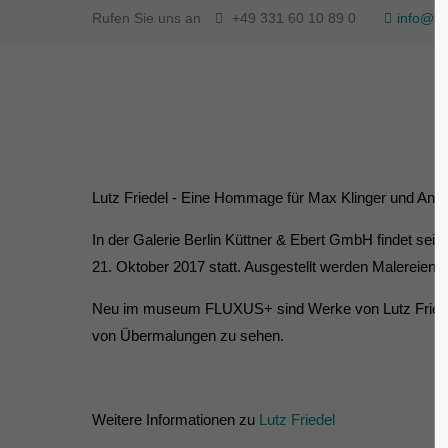
Rufen Sie uns an
+49 331 60 10 89 0
info@fl
Lutz Friedel - Eine Hommage für Max Klinger und And
In der Galerie Berlin Küttner & Ebert GmbH findet sei
21. Oktober 2017 statt. Ausgestellt werden Malereien, 
Neu im museum FLUXUS+ sind Werke von Lutz Friedel d
von Übermalungen zu sehen.
Weitere Informationen zu
Lutz Friedel