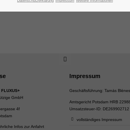
Datenschutzerklärung
Impressum
Weitere Informationen
se
Impressum
 FLUXUS+
Geschäftsführung: Tamás Bléne
ützige GmbH
Amtsgericht Potsdam HRB 2298
uergasse 4f
Umsatzsteuer-ID: DE269902712
otsdam
vollständiges Impressum
hrliche Infos zur Anfahrt