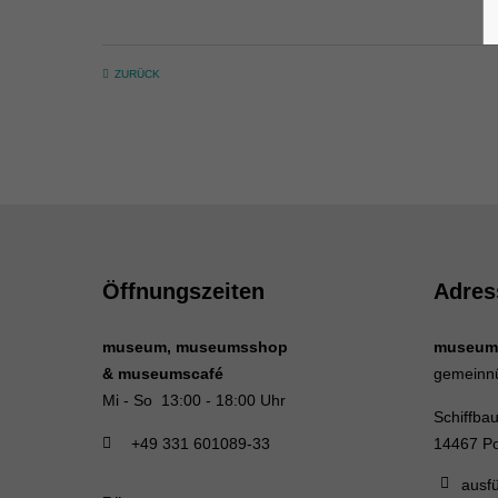
ZURÜCK
Öffnungszeiten
Adres
museum, museumsshop
museum
& museumscafé
gemeinn
Mi - So 13:00 - 18:00 Uhr
Schiffba
+49 331 601089-33
14467 P
ausfü