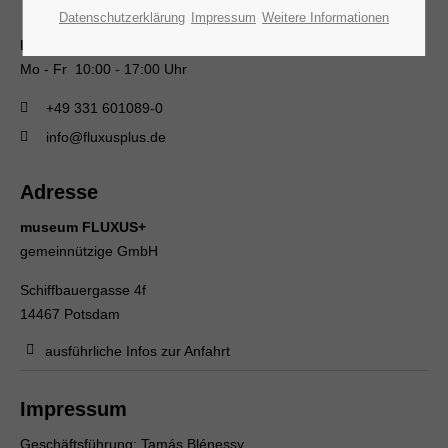
Datenschutzerklärung
Impressum
Weitere Informationen
Büro
Mo - Fr 10:00 - 17:00 Uhr
+49 331 601089-0
info@fluxusplus.de
Adresse
museum FLUXUS+
gemeinnützige GmbH
Schiffbauergasse 4f
14467 Potsdam
ausführliche Infos zur Anfahrt
Impressum
Geschäftsführung: Tamás Blénessy