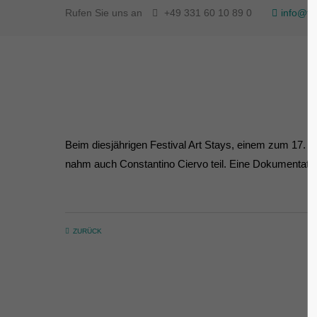
Rufen Sie uns an
+49 331 60 10 89 0
info@fl
Beim diesjährigen Festival Art Stays, einem zum 17. Ma
nahm auch Constantino Ciervo teil. Eine Dokumentation 
ZURÜCK