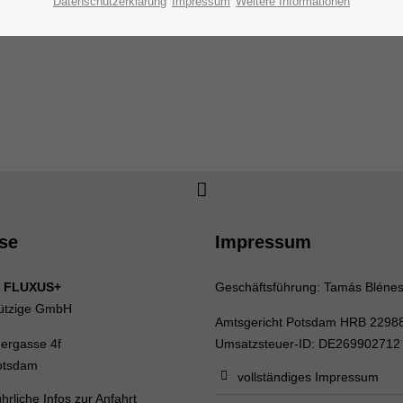
Datenschutzerklärung
Impressum
Weitere Informationen
se
Impressum
 FLUXUS+
Geschäftsführung: Tamás Bléne
ützige GmbH
Amtsgericht Potsdam HRB 2298
uergasse 4f
Umsatzsteuer-ID: DE269902712
otsdam
vollständiges Impressum
hrliche Infos zur Anfahrt