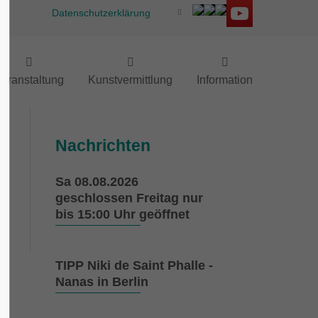
Datenschutzerklärung
eranstaltung
Kunstvermittlung
Information
Nachrichten
w
Sa 08.08.2026
geschlossen Freitag nur
bis 15:00 Uhr geöffnet
TIPP Niki de Saint Phalle -
Nanas in Berlin