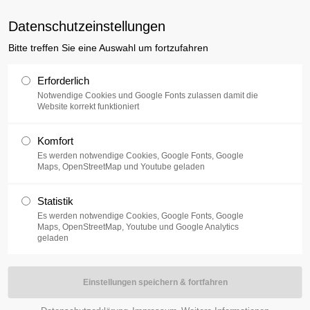
uxusplus.de
Datenschutzeinstellungen
Bitte treffen Sie eine Auswahl um fortzufahren
Sammlung
Ausstellung
V
Erforderlich
Notwendige Cookies und Google Fonts zulassen damit die
Website korrekt funktioniert
Komfort
l stattgefundenen Festival für zeitgenössische Kunst in Slovenien,
Es werden notwendige Cookies, Google Fonts, Google
über das Festival ist hier zu finden:
https://youtu.be/4e5cnPOKDZ
Maps, OpenStreetMap und Youtube geladen
Statistik
Es werden notwendige Cookies, Google Fonts, Google
Maps, OpenStreetMap, Youtube und Google Analytics
geladen