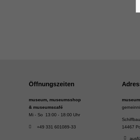
Öffnungszeiten
Adres
museum, museumsshop
museum
& museumscafé
gemeinn
Mi - So 13:00 - 18:00 Uhr
Schiffba
+49 331 601089-33
14467 P
ausfü