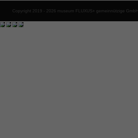
Copyright 2019 - 2026 museum FLUXUS+ gemeinnützige GmbH. 