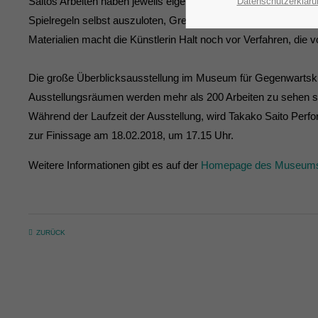
Saitos Arbeiten haben jeweils eigene Regeln. Sie fordern einer
Datenschutzerkläru
Spielregeln selbst auszuloten, Grenzen zu erkunden und mind
Materialien macht die Künstlerin Halt noch vor Verfahren, die v
Die große Überblicksausstellung im Museum für Gegenwartskun
Ausstellungsräumen werden mehr als 200 Arbeiten zu sehen sein,
Während der Laufzeit der Ausstellung, wird Takako Saito Perf
zur Finissage am 18.02.2018, um 17.15 Uhr.
Weitere Informationen gibt es auf der
Homepage des Museums 
ZURÜCK