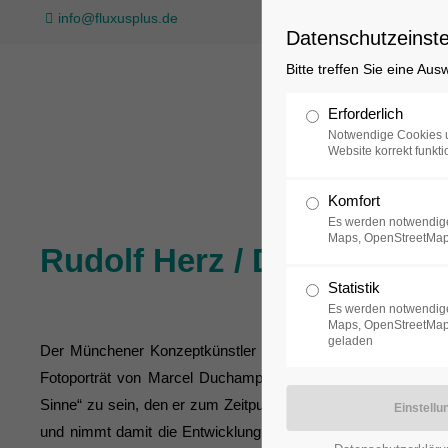
info@fluxusplus.de
Datenschutzeinste
Bitte treffen Sie eine Au
Sammlung
Erforderlich
Notwendige Cookies u
Website korrekt funkti
Komfort
Es werden notwendige
Maps, OpenStreetMap
Rudolf Herz / Duchamp. L
Statistik
Es werden notwendige
Maps, OpenStreetMap,
geladen
Der Münchener Konzeptkünstler Rudolf Herz ließ von 17 S
Fotoporträt von Marcel Duchamp fertigen: eine ironische Re
Sinne“ zu sein, den er zum Zeitpunkt der Aufnahme 1912 in Mü
und nimmt damit die Entwicklung vorweg, die durch seine r