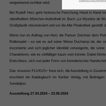
Datenschutzerkläru
wegweisend sichtbar wird.
Bei Rudolf Herz geht historische Forschung Hand in Hand mi
rätselhaftem München-Aufenthalt im Buch „Le Mystère de Mu
Großplastik rekonstruiert und vor die Alte Pinakothek gestellt:
Wenn nun im Auftrag von Herz die Pariser Zeichner dem Porträ
Rollenspiel – so wie es auf seine Weise Duchamp tat, der si
inszenierte und sich jeglicher Identität verweigerte, die sei
Charakteren, wie es vielfältiger kaum sein könnte. Dabei füh
Entschluss, sich von jeder Form von künstlerischer Handschrift,
Das museum FLUXUS+ freut sich, die Ausstellung in Zusamm
erscheint ein Katalogbuch im Kerber Verlag, mit Beiträgen
Sondeijker.
Ausstellung 27.04.2024 – 23.06.2024