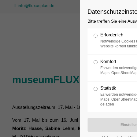
info@fluxusplus.de
Datenschutzeinste
Bitte treffen Sie eine Au
Sammlung
Erforderlich
Notwendige Cookies u
Website korrekt funkti
Komfort
Es werden notwendige
Maps, OpenStreetMap
museumFLUXUS+studis 2
Statistik
Es werden notwendige
Maps, OpenStreetMap,
geladen
Ausstellungszeitraum: 17. Mai - 16. Juni 2019
Vom 17. Mai bis zum 16. Juni 2019 werden
Elisa Jule B
Moritz Haase, Sabine Lehm, Magdalena Loheide, Patr
FLUXUS+ präsentieren.