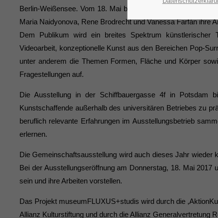
Datenschutzerkläru
Berlin-Weißensee. Vom 18. Mai bis zum 18. Juni 2017 werden
Maria Naidyonova, Rene Brodrecht und Vanessa Farfán ihre 
Dem Publikum wird ein breites Spektrum künstlerischer Te
Videoarbeit, konzeptionelle Kunst aus den Bereichen Pop-Sur
unter anderem die Themen Formen, Fläche und Körper sowie 
Fragestellungen auf.
Die Ausstellung in der Schiffbauergasse 4f in Potsdam bi
Kunstschaffende außerhalb des universitären Betriebes zu prä
beruflich relevante Erfahrungen im Ausstellungsbetrieb sam
erlernen.
Die Gemeinschaftsausstellung wird auch dieses Jahr wieder k
Bei der Ausstellungseröffnung am Donnerstag, 18. Mai 2017
sein und ihre Arbeiten vorstellen.
Das Projekt museumFLUXUS+studis wird durch die ,AktionKult
Allianz Kulturstiftung und durch die Allianz Generalvertretung 