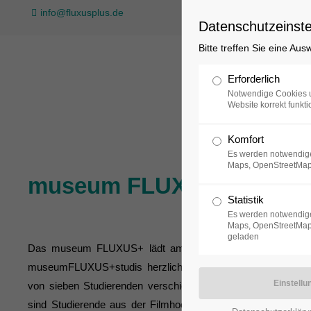
info@fluxusplus.de
Datenschutzeinste
Bitte treffen Sie eine Au
Sammlung
Erforderlich
Notwendige Cookies u
Website korrekt funkti
Komfort
Es werden notwendige
Maps, OpenStreetMap
museum FLUXUS+studis 
Statistik
Es werden notwendige
Maps, OpenStreetMap,
geladen
Das museum FLUXUS+ lädt am 18. Mai 2017 im Rahmen 
museumFLUXUS+studis herzlich zur Vernissage der diesjäh
von sieben Studierenden verschiedener Hochschulen aus Po
sind Studierende aus der Filmhochschule Babelsberg in Pot