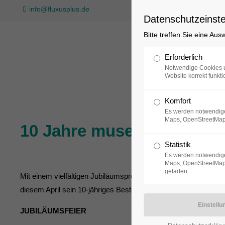
info@fluxusplus.de
Datenschutzeinste
Bitte treffen Sie eine Au
Sammlung
Erforderlich
Notwendige Cookies u
Website korrekt funkti
Komfort
Es werden notwendige
Maps, OpenStreetMap
10 Jahre museum FLUXU
Statistik
Es werden notwendige
Maps, OpenStreetMap,
geladen
Mit einem vielfältigen Jubiläumsprogramm feiert das
museum
diesem April sein 10-jähriges Bestehen.
JUBILÄUMSFEIER