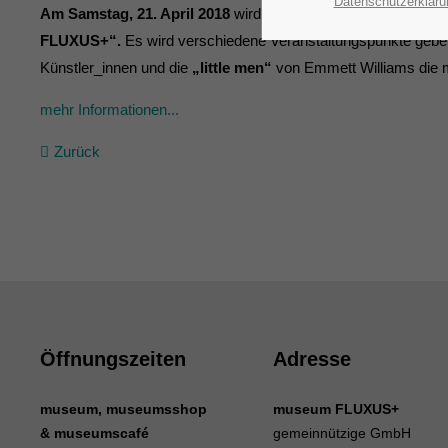
Datenschutzerkläru
Am Samstag, 21. April 2018
wird das 10-jährige Jubiläum gefe
FLUXUS+“.
Es wird verschiedene Veranstaltungspunkte geben
Künstler_innen und die
„little men“
von Emmett Williams die m
mehr Informationen...
Zurück
Öffnungszeiten
Adresse
museum, museumsshop
museum FLUXUS+
& museumscafé
gemeinnützige GmbH