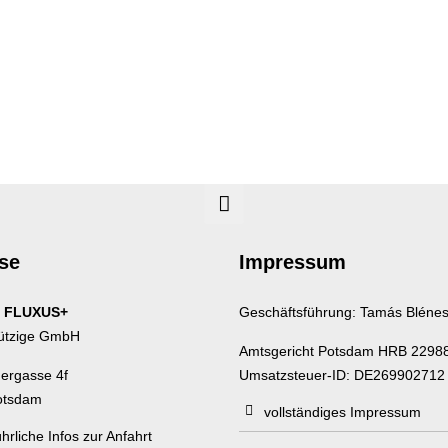
se
Impressum
 FLUXUS+
Geschäftsführung: Tamás Bléne
ützige GmbH
Amtsgericht Potsdam HRB 2298
uergasse 4f
Umsatzsteuer-ID: DE269902712
otsdam
vollständiges Impressum
hrliche Infos zur Anfahrt